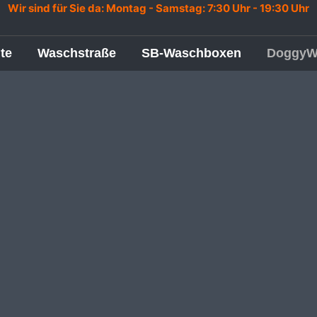
Wir sind für Sie da: Montag -
Samstag:
7:30 Uhr - 19:30 Uhr
ite
Waschstraße
SB-Waschboxen
DoggyW