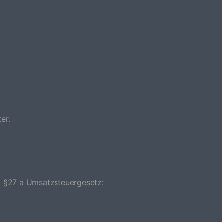
er.
 §27 a Umsatzsteuergesetz: